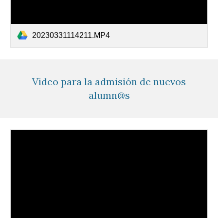
20230331114211.MP4
Video para la admisión de nuevos
alumn@s