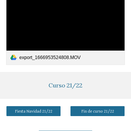
export_1666953524808.MOV
Curso
21/22
Fiesta Navidad 21/22
Fin de curso 21/22