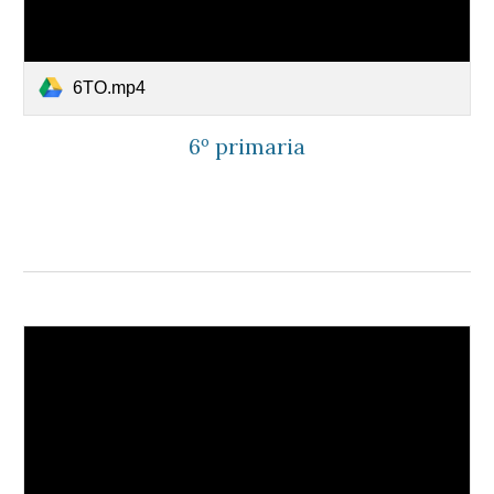
6TO.mp4
6º primaria