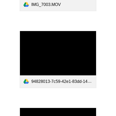
IMG_7003.MOV
94828013-7c59-42e1-83dd-145606486f96.MP4