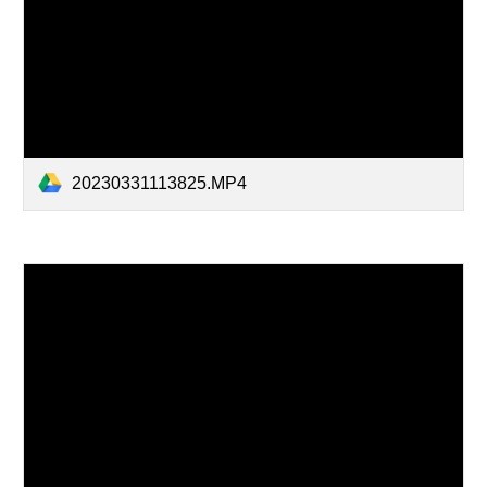
20230331113825.MP4