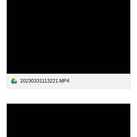
20230331113221.MP4