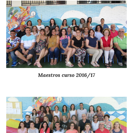
Maestros curso 201
6
/1
7