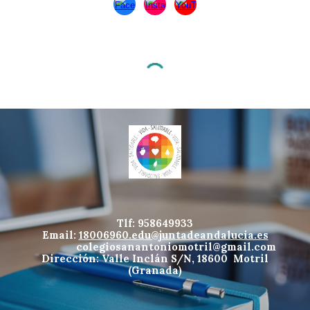
Tlf: 958649933
Email:
18006960.edu@juntadeandalucia.es
colegiosanantoniomotril@gmail.com
Dirección: Valle Inclán S/N, 18600 Motril
(Granada)