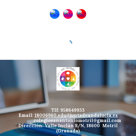
Tlf: 958649933
Email:
18006960.edu@juntadeandalucia.es
colegiosanantoniomotril@gmail.com
Dirección: Valle Inclán S/N, 18600 Motril
(Granada)